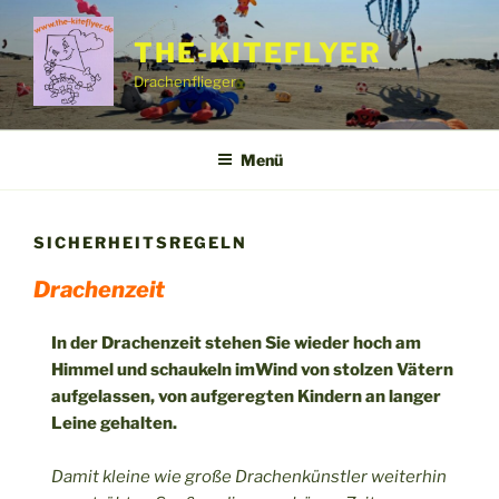
Zum
Inhalt
THE-KITEFLYER
springen
Drachenflieger
Menü
SICHERHEITSREGELN
Drachenzeit
In der Drachenzeit stehen Sie wieder hoch am
Himmel und schaukeln imWind von stolzen Vätern
aufgelassen, von aufgeregten Kindern an langer
Leine gehalten.
Damit kleine wie große Drachenkünstler weiterhin