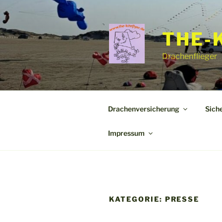
Zum
Inhalt
springen
THE-
Drachenflieger
Drachenversicherung
Sich
Impressum
KATEGORIE:
PRESSE