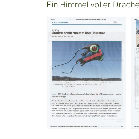
AM
Ein Himmel voller Drach