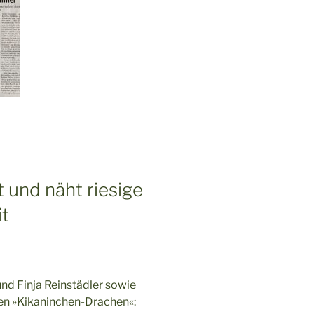
t und näht riesige
it
und Finja Reinstädler sowie
iden »Kikaninchen-Drachen«: