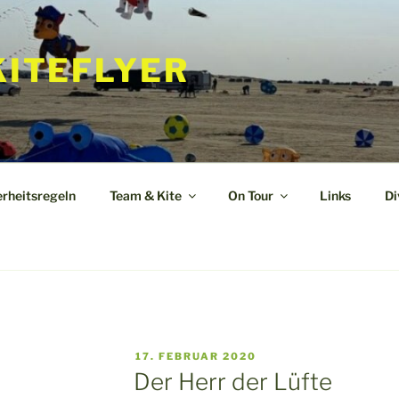
KITEFLYER
erheitsregeln
Team & Kite
On Tour
Links
Di
VERÖFFENTLICHT
17. FEBRUAR 2020
AM
Der Herr der Lüfte