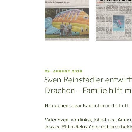
VERÖFFENTLICHT
29. AUGUST 2018
AM
Sven Reinstädler entwirf
Drachen – Familie hilft m
Hier gehen sogar Kaninchen in die Luft
Vater Sven (von links), John-Luca, Aimy 
Jessica Ritter-Reinstädler mit ihren be