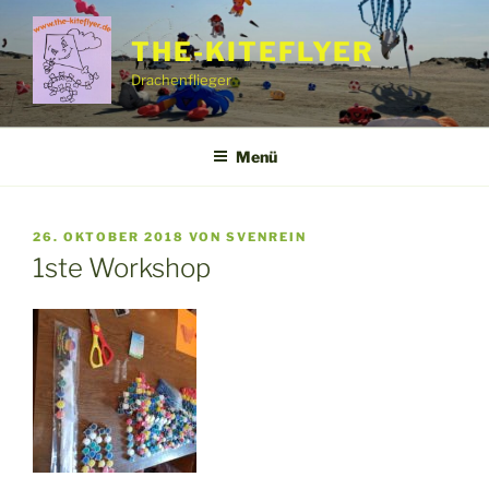
Zum
Inhalt
THE-KITEFLYER
springen
Drachenflieger
Menü
VERÖFFENTLICHT
26. OKTOBER 2018
VON
SVENREIN
AM
1ste Workshop