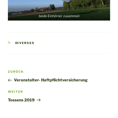
beide Einhörner zusammen
KATEGORIEN
DIVERSES
Beitragsnavigation
Vorheriger
ZURÜCK
Beitrag
Veranstalter- Haftpflichtversicherung
Nächster
WEITER
Beitrag
Tossens 2019