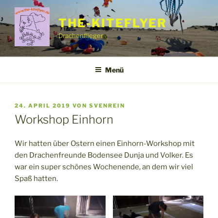
Zum
Inhalt
THE-KITEFLYER
springen
Drachenflieger
Menü
VERÖFFENTLICHT
24. APRIL 2019
VON
SVENREIN
AM
Workshop Einhorn
Wir hatten über Ostern einen Einhorn-Workshop mit
den Drachenfreunde Bodensee Dunja und Volker. Es
war ein super schönes Wochenende, an dem wir viel
Spaß hatten.