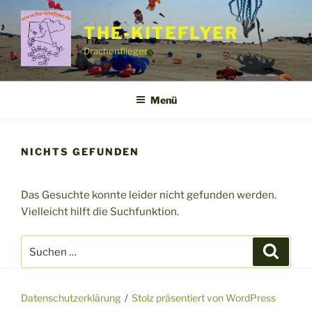
Zum
Inhalt
THE-KITEFLYER
springen
Drachenflieger
Menü
NICHTS GEFUNDEN
Das Gesuchte konnte leider nicht gefunden werden.
Vielleicht hilft die Suchfunktion.
Suchen
Suche
nach:
Datenschutzerklärung
Stolz präsentiert von WordPress