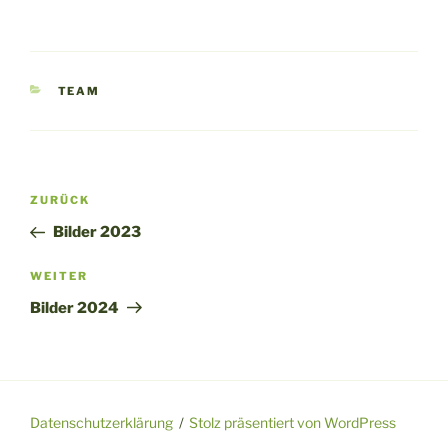
KATEGORIEN
TEAM
Beitragsnavigation
Vorheriger
ZURÜCK
Beitrag
Bilder 2023
Nächster
WEITER
Beitrag
Bilder 2024
Datenschutzerklärung
Stolz präsentiert von WordPress