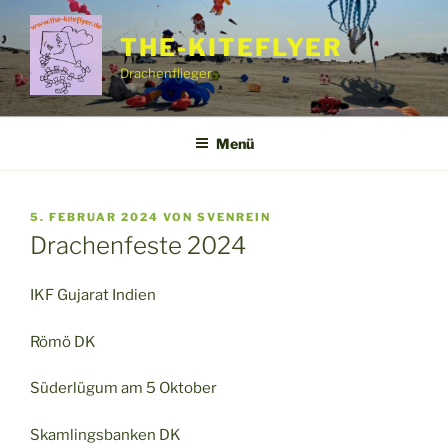
Zum
Inhalt
THE-KITEFLYER
springen
Drachenflieger
Menü
VERÖFFENTLICHT
5. FEBRUAR 2024
VON
SVENREIN
AM
Drachenfeste 2024
IKF Gujarat Indien
Römö DK
Süderlügum am 5 Oktober
Skamlingsbanken DK