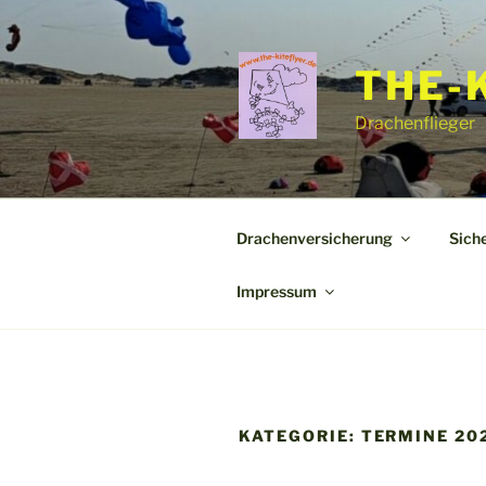
Zum
Inhalt
springen
THE-
Drachenflieger
Drachenversicherung
Sich
Impressum
KATEGORIE:
TERMINE 20