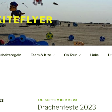
KITEFLYER
erheitsregeln
Team & Kite
On Tour
Links
Di
VERÖFFENTLICHT
23
19. SEPTEMBER 2023
AM
Drachenfeste 2023