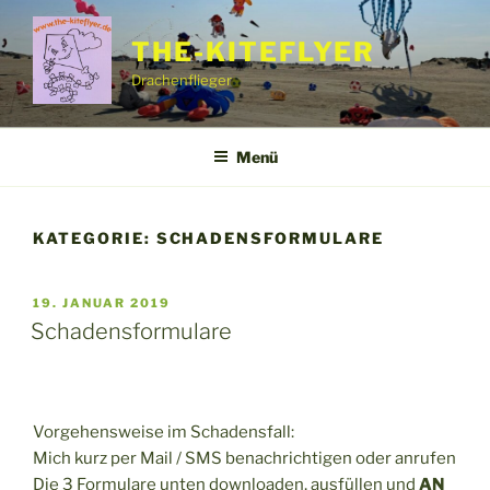
Zum
Inhalt
THE-KITEFLYER
springen
Drachenflieger
Menü
KATEGORIE:
SCHADENSFORMULARE
VERÖFFENTLICHT
19. JANUAR 2019
AM
Schadensformulare
Vorgehensweise im Schadensfall:
Mich kurz per Mail / SMS benachrichtigen oder anrufen
Die 3 Formulare unten downloaden, ausfüllen und
AN