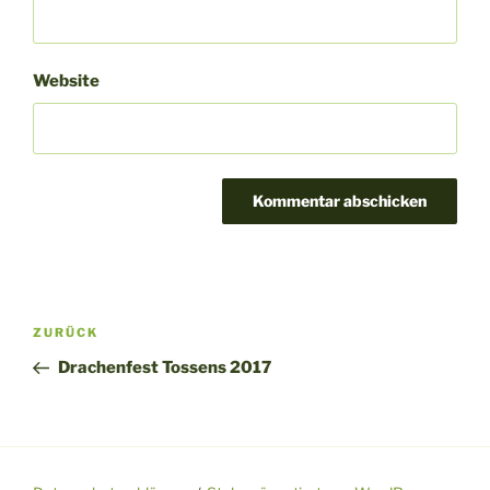
Website
Beitragsnavigation
Vorheriger
ZURÜCK
Beitrag
Drachenfest Tossens 2017