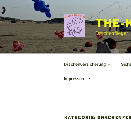
Zum
Inhalt
springen
THE-
Drachenflieger
Drachenversicherung
Sich
Impressum
KATEGORIE:
DRACHENFES