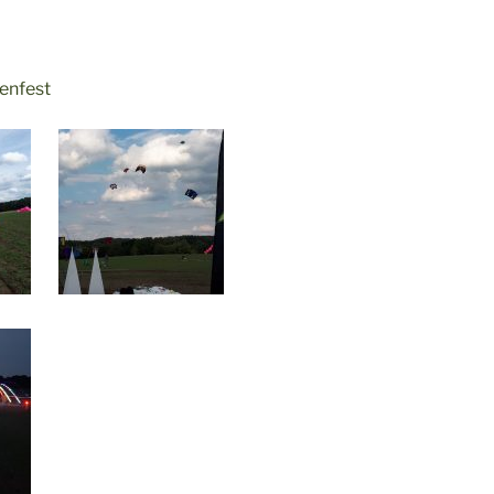
henfest