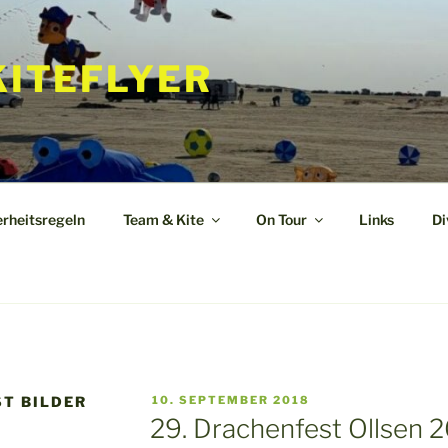
KITEFLYER
erheitsregeln
Team & Kite
On Tour
Links
Di
VERÖFFENTLICHT
T BILDER
10. SEPTEMBER 2018
AM
29. Drachenfest Ollsen 