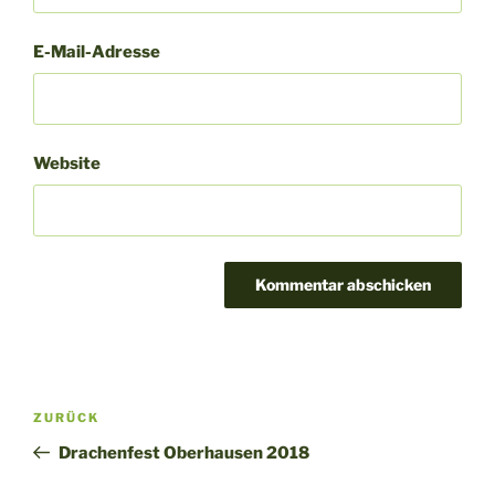
E-Mail-Adresse
Website
Beitragsnavigation
Vorheriger
ZURÜCK
Beitrag
Drachenfest Oberhausen 2018