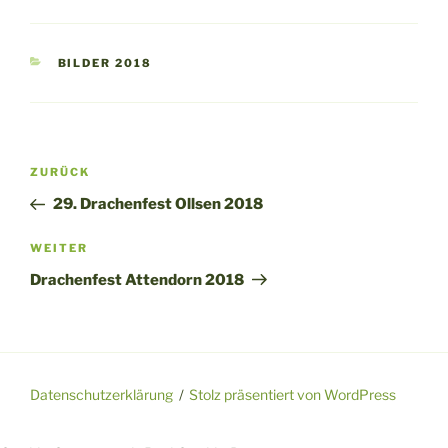
KATEGORIEN
BILDER 2018
Beitragsnavigation
Vorheriger
ZURÜCK
Beitrag
29. Drachenfest Ollsen 2018
Nächster
WEITER
Beitrag
Drachenfest Attendorn 2018
Datenschutzerklärung
Stolz präsentiert von WordPress