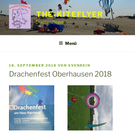
Zum
Inhalt
THE-KITEFLYER
springen
Drachenflieger
Menü
VERÖFFENTLICHT
18. SEPTEMBER 2018
VON
SVENREIN
AM
Drachenfest Oberhausen 2018